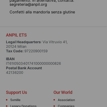
pagamento. In alternativa, contatta:
segreteria@anpil.org
Confetti alla mandorla senza glutine
ANPIL ETS
Legal Headquarters
: Via Vitruvio 41,
20124 Milan
Tax Code:
97220900159
IBAN
IT61I0503401741000000000826
Postal Bank Account
42136200
Support Us
Our World
5xmille
Association
Legacy Donations
Companies