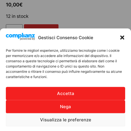
10,00
€
12 in stock
Add to cart
Gestisci Consenso Cookie
Per fornire le migliori esperienze, utilizziamo tecnologie come i cookie
per memorizzare e/o accedere alle informazioni del dispositivo. Il
Discover other products
consenso a queste tecnologie ci permetterà di elaborare dati come il
comportamento di navigazione o ID unici su questo sito. Non
acconsentire o ritirare il consenso può influire negativamente su alcune
caratteristiche e funzioni.
BOMBONIERE SOLIDALI
Accetta
Nega
Visualizza le preferenze