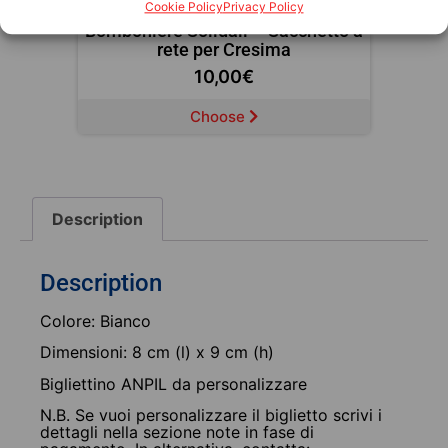
Cookie Policy
Privacy Policy
a
Bomboniere Solidali – Box
Battesimo
10,00
€
Choose
Description
Description
Colore: Bianco
Dimensioni: 8 cm (l) x 9 cm (h)
Bigliettino ANPIL da personalizzare
N.B. Se vuoi personalizzare il biglietto scrivi i
dettagli nella sezione note in fase di