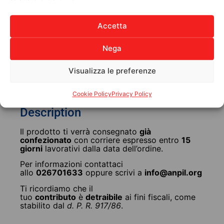
30,00
€
Accetta
Choose
Nega
Visualizza le preferenze
Description
Additional information
Cookie Policy
Privacy Policy
Description
Il prodotto ti verrà consegnato
già
confezionato
con corriere espresso entro
15
giorni
lavorativi dalla data dell’ordine.
Per informazioni contattaci
allo
026701633
oppure scrivi a
info@anpil.org
Ti ricordiamo che il
tuo
contributo
è
detraibile
ai fini fiscali, come
stabilito dal
d. P. R. 917/86
.