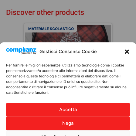
Discover other products
MATERIALE SCOLASTICO
Gestisci Consenso Cookie
Per fornire le migliori esperienze, utilizziamo tecnologie come i cookie
per memorizzare e/o accedere alle informazioni del dispositivo. Il
consenso a queste tecnologie ci permetterà di elaborare dati come il
comportamento di navigazione o ID unici su questo sito. Non
acconsentire o ritirare il consenso può influire negativamente su alcune
caratteristiche e funzioni.
ZAINO HOGWARTS HARRY
POTTER – 3 CERNIERE
30,00
€
Accetta
Choose
Nega