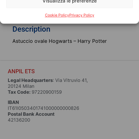
Visualizza le preferenze
Description
Additional information
Cookie Policy
Privacy Policy
Description
Astuccio ovale Hogwarts – Harry Potter
ANPIL ETS
Legal Headquarters
: Via Vitruvio 41,
20124 Milan
Tax Code:
97220900159
IBAN
IT61I0503401741000000000826
Postal Bank Account
42136200