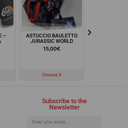
E –
ASTUCCIO BAULETTO
ASTUCCIO BAU
A
JURASSIC WORLD
– SMEMOR
15,00
€
15,00
Choose
Choose
Subscribe to the
Newsletter