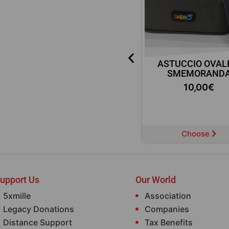
LD
ZAINO POKEMON – 3
ASTUCCIO OVAL
CERNIERE
SMEMORAND
30,00
€
10,00
€
Choose
Choose
upport Us
Our World
5xmille
Association
Legacy Donations
Companies
Distance Support
Tax Benefits