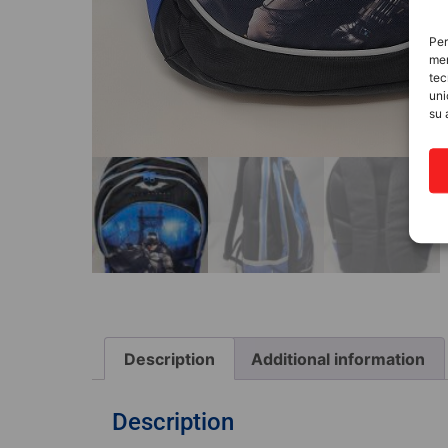
Per
mem
tec
uni
su 
Description
Additional information
MATERIALE SCOLASTICO
Description