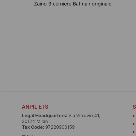
Zaino 3 cerniere Batman originale.
ZAINO JURASSIC WOR
– 3 CERNIERE
25,00
€
Choose
ANPIL ETS
S
Legal Headquarters
: Via Vitruvio 41,
20124 Milan
Tax Code:
97220900159