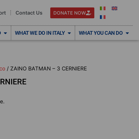
ort
Contact Us
DONATE NOW
D
WHAT WE DO IN ITALY
WHAT YOU CAN DO
ico
/ ZAINO BATMAN – 3 CERNIERE
ERNIERE
e.