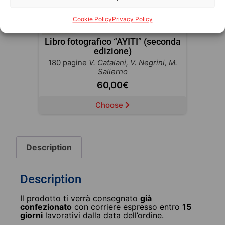
Cookie Policy
Privacy Policy
Libro fotografico “AYITI” (seconda
edizione)
180 pagine
V. Catalani, V. Negrini, M.
Salierno
60,00
€
Choose
Description
Description
Il prodotto ti verrà consegnato
già
confezionato
con corriere espresso entro
15
giorni
lavorativi dalla data dell’ordine.