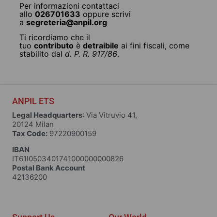
Per informazioni contattaci
allo
026701633
oppure scrivi
a
segreteria@anpil.org
Ti ricordiamo che il
tuo
contributo
è
detraibile
ai fini fiscali, come
stabilito dal
d. P. R. 917/86
.
ANPIL ETS
Legal Headquarters
: Via Vitruvio 41,
20124 Milan
Tax Code:
97220900159
IBAN
IT61I0503401741000000000826
Postal Bank Account
42136200