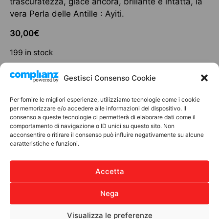
trascuratezza, giace ancora, brillante e intatta, la
vera Perla delle Antille : Ayiti.
30,00
€
199 in stock
Add to cart
Gestisci Consenso Cookie
Per fornire le migliori esperienze, utilizziamo tecnologie come i cookie
per memorizzare e/o accedere alle informazioni del dispositivo. Il
consenso a queste tecnologie ci permetterà di elaborare dati come il
Discover other products
comportamento di navigazione o ID unici su questo sito. Non
acconsentire o ritirare il consenso può influire negativamente su alcune
caratteristiche e funzioni.
LIBRI
LIB
Accetta
Nega
Visualizza le preferenze