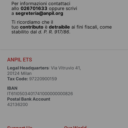
Per informazioni contattaci
allo
026701633
oppure scrivi
a
segreteria@anpil.org
Ti ricordiamo che il
tuo
contributo
è
detraibile
ai fini fiscali, come
stabilito dal
d. P. R. 917/86
.
ANPIL ETS
Legal Headquarters
: Via Vitruvio 41,
20124 Milan
Tax Code:
97220900159
IBAN
IT61I0503401741000000000826
Postal Bank Account
42136200