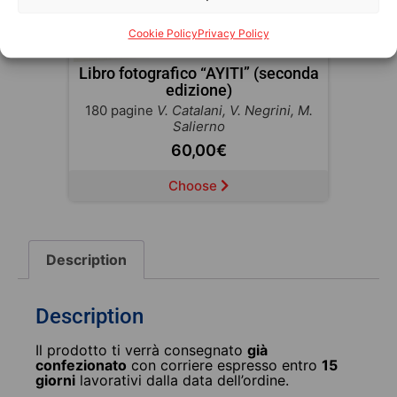
Cookie Policy
Privacy Policy
Libro fotografico “AYITI” (seconda
edizione)
180 pagine
V. Catalani, V. Negrini, M.
Salierno
60,00
€
Choose
Description
Description
Il prodotto ti verrà consegnato
già
confezionato
con corriere espresso entro
15
giorni
lavorativi dalla data dell’ordine.