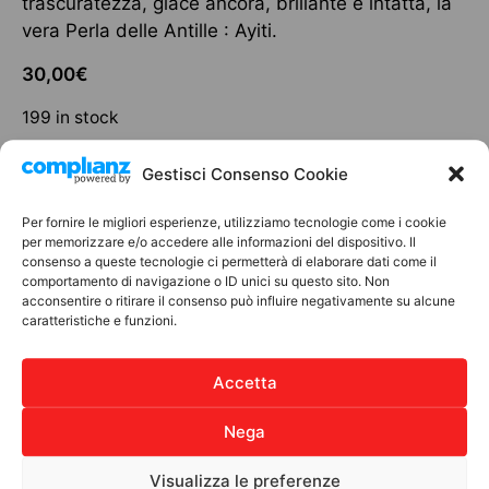
trascuratezza, giace ancora, brillante e intatta, la
vera Perla delle Antille : Ayiti.
30,00
€
199 in stock
Add to cart
Gestisci Consenso Cookie
Per fornire le migliori esperienze, utilizziamo tecnologie come i cookie
per memorizzare e/o accedere alle informazioni del dispositivo. Il
consenso a queste tecnologie ci permetterà di elaborare dati come il
Discover other products
comportamento di navigazione o ID unici su questo sito. Non
acconsentire o ritirare il consenso può influire negativamente su alcune
caratteristiche e funzioni.
LIBRI
Accetta
Nega
Visualizza le preferenze