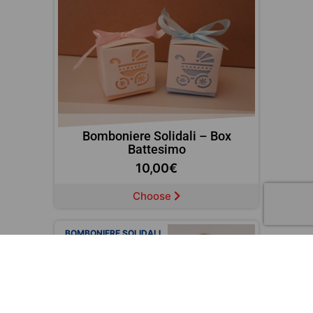
Bomboniere Solidali – Box
Battesimo
10,00
€
Choose
BOMBONIERE SOLIDALI