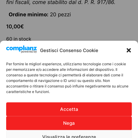
fini fiscali, come stabilito dal d. P. R. 917/86.
Ordine minimo:
20 pezzi
10,00
€
60 in stock
Gestisci Consenso Cookie
Add to cart
Per fornire le migliori esperienze, utilizziamo tecnologie come i cookie
per memorizzare e/o accedere alle informazioni del dispositivo. Il
consenso a queste tecnologie ci permetterà di elaborare dati come il
comportamento di navigazione o ID unici su questo sito. Non
Discover other products
acconsentire o ritirare il consenso può influire negativamente su alcune
caratteristiche e funzioni.
BOMBONIERE SOLIDALI
Accetta
Nega
Visualizza le preferenze