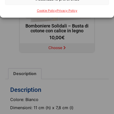
Cookie Policy
Privacy Policy
Bomboniere Solidali – Busta di
cotone con calice in legno
10,00
€
Choose
Description
Description
Colore: Bianco
Dimensioni: 11 cm (h) x 7,8 cm (l)