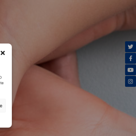
ID
nte
ze