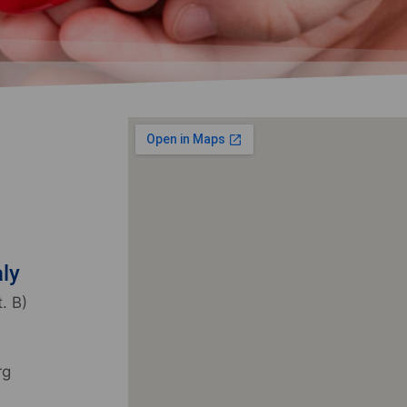
aly
t. B)
rg