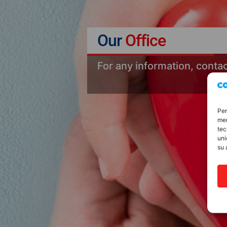
Our
Office
For any information, conta
Per
mem
tec
uni
su 