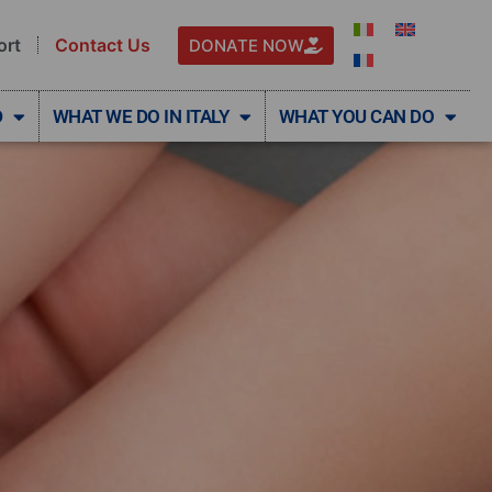
ort
Contact Us
DONATE NOW
D
WHAT WE DO IN ITALY
WHAT YOU CAN DO