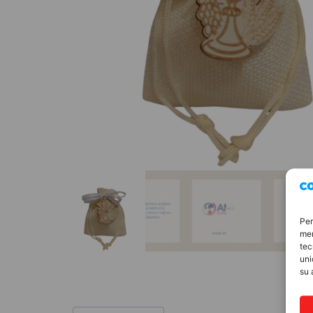
Per
mem
tec
uni
su 