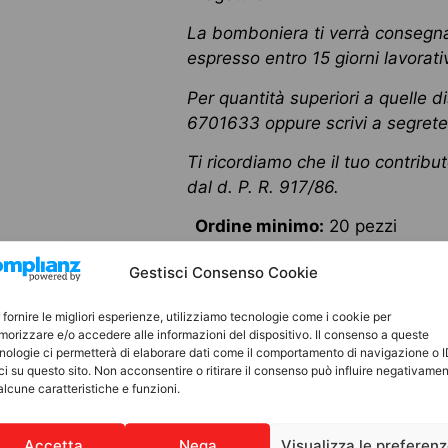
La bomboniera ti verrà consegna
espresso entro 15 giorni lavorativ
Per quantità superiori a quelle di
6701633 oppure scrivi a
segrete
Ti ricordiamo che il tuo contributo
dal d. P. R. 917/86.
Ordine minimo:
20 pezzi
10,00
€
Gestisci Consenso Cookie
60 in stock
 fornire le migliori esperienze, utilizziamo tecnologie come i cookie per
orizzare e/o accedere alle informazioni del dispositivo. Il consenso a queste
Add to cart
nologie ci permetterà di elaborare dati come il comportamento di navigazione o 
ci su questo sito. Non acconsentire o ritirare il consenso può influire negativame
alcune caratteristiche e funzioni.
Accetta
Nega
Visualizza le preferen