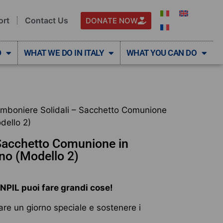
ort
Contact Us
DONATE NOW
D
WHAT WE DO IN ITALY
WHAT YOU CAN DO
mboniere Solidali – Sacchetto Comunione
dello 2)
Sacchetto Comunione in
gno (Modello 2)
ANPIL puoi fare grandi cose!
are un giorno speciale e sostenere i