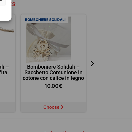
ducts
BOMBONIERE SOLIDALI
BOMBONIERE SOLIDA
li –
Bomboniere Solidali –
Bomboniere So
Vita
Sacchetto Comunione in
Sacchetto Comu
cotone con calice in legno
iuta con calice
10,00
€
10,00
Choose
Choose