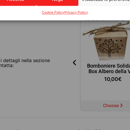
Discover other pro
Cookie Policy
Privacy Policy
BOMBONIERE SOLIDALI
BOMBONIERE SOLIDALI
 i dettagli nella sezione
ntatta:
Bomboniere Solidali –
Bomboniere Solida
n
Sacchetto Cuore
Box Albero della 
n
10,00
€
10,00
€
Choose
Choose