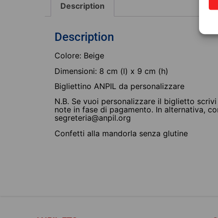
Description
BOMBONIERE SOLIDALI
Description
Colore: Beige
Dimensioni: 8 cm (l) x 9 cm (h)
Bigliettino ANPIL da personalizzare
N.B. Se vuoi personalizzare il biglietto scrivi
note in fase di pagamento. In alternativa, co
Bomboniere Solidali –
segreteria@anpil.org
Sacchetto Comunione i
cotone con medaglia i
Confetti alla mandorla senza glutine
legno
10,00
€
Choose