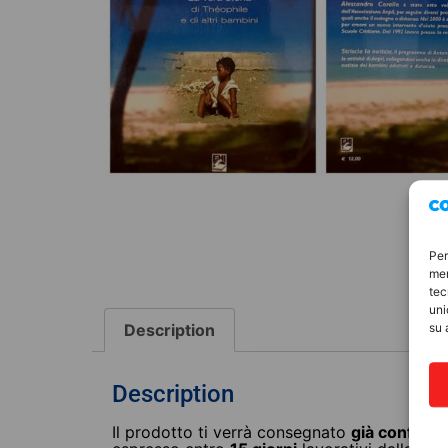
Per
mem
tec
uni
Description
su 
LIBRI
Description
Il prodotto ti verrà consegnato
già confezi