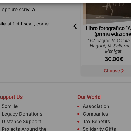
 dell’ordine.
3
oppure scrivi a
ile
ai fini fiscali, come
La famiglia adottiva
Libro fotografico “A
(prima edizione
47 pagine
Michele Augurio
167 pagine
V. Catalan
10,00
€
Negrini, M. Salierno
Manigat
30,00
€
Choose
Choose
upport Us
Our World
5xmille
Association
Legacy Donations
Companies
Distance Support
Tax Benefits
Projects Around the
Solidarity Gifts