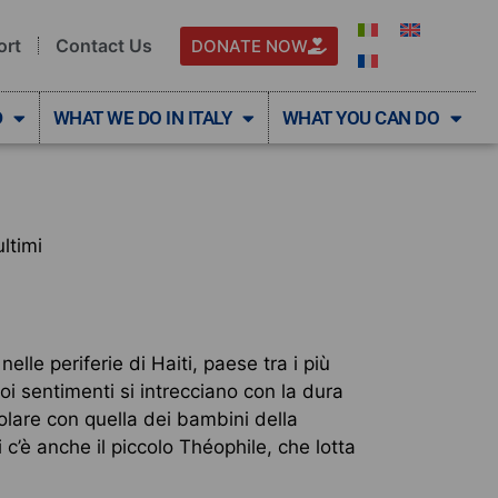
ort
Contact Us
DONATE NOW
D
WHAT WE DO IN ITALY
WHAT YOU CAN DO
ultimi
 nelle periferie di Haiti, paese tra i più
uoi sentimenti si intrecciano con la dura
icolare con quella dei bambini della
 c’è anche il piccolo Théophile, che lotta