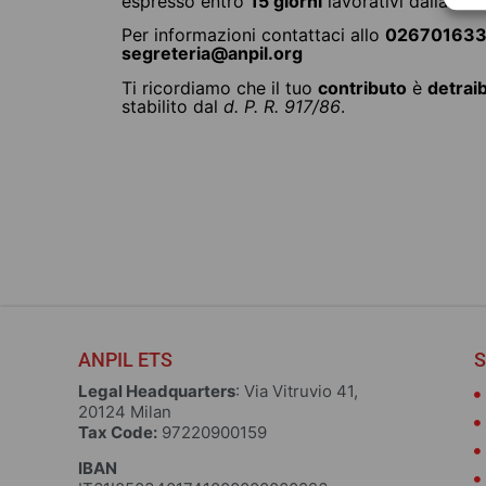
espresso entro
15 giorni
lavorativi dalla data
Per informazioni contattaci allo
02670163
segreteria
@anpil.org
Ti ricordiamo che il tuo
contributo
è
detraib
Il Mistero della Chiave
stabilito dal
d. P. R. 917/86
.
d’Oro
69 pagine
Luca Cantoni
10,00
€
Choose
ANPIL ETS
S
Legal Headquarters
: Via Vitruvio 41,
20124 Milan
Tax Code:
97220900159
IBAN