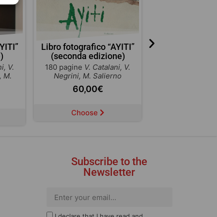
YITI”
Libro fotografico “AYITI”
Momor
)
(seconda edizione)
40 pagine
Patrizi
i, V.
180 pagine
V. Catalani, V.
10,00
, M.
Negrini, M. Salierno
60,00
€
Choose
Choose
Subscribe to the
Newsletter
I declare that I have read and