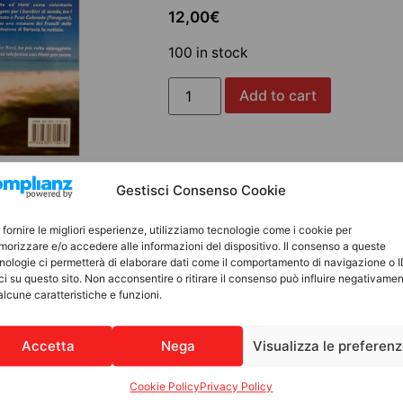
12,00
€
100 in stock
Add to cart
Gestisci Consenso Cookie
 fornire le migliori esperienze, utilizziamo tecnologie come i cookie per
orizzare e/o accedere alle informazioni del dispositivo. Il consenso a queste
nologie ci permetterà di elaborare dati come il comportamento di navigazione o 
ci su questo sito. Non acconsentire o ritirare il consenso può influire negativame
Discover other pro
alcune caratteristiche e funzioni.
Accetta
Nega
Visualizza le preferen
LIBRI
LIBRI
onato
con corriere
Cookie Policy
Privacy Policy