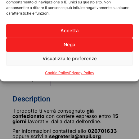
comportamento di navigazione o ID unici su questo sito. Non
acconsentire o ritirare il consenso può influire negativamente su alcune
Libro fotografico “AYITI” (prima
caratteristiche e funzioni.
edizione)
167 pagine
V. Catalani, V. Negrini, M.
Accetta
Salierno, M.
Manigat
30,00
€
Nega
Choose
Visualizza le preferenze
Cookie Policy
Privacy Policy
Description
Description
Il prodotto ti verrà consegnato
già
confezionato
con corriere espresso entro
15
giorni
lavorativi dalla data dell’ordine.
Per informazioni contattaci allo
026701633
oppure scrivi a
segreteria
@anpil.org