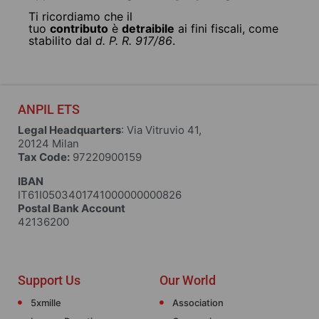
Ti ricordiamo che il
tuo
contributo
è
detraibile
ai fini fiscali, come
stabilito dal
d. P. R. 917/86
.
ANPIL ETS
Legal Headquarters
: Via Vitruvio 41,
20124 Milan
Tax Code:
97220900159
IBAN
IT61I0503401741000000000826
Postal Bank Account
42136200
Support Us
Our World
5xmille
Association