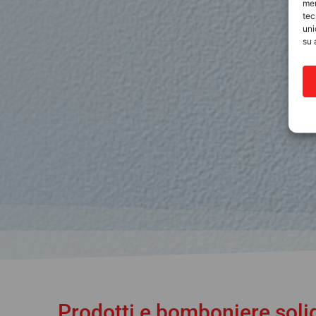
mem
tec
uni
su 
Prodotti e bomboniere solid