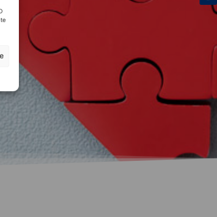
ID
nte
ze