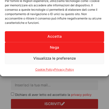
Per fornire le migliori esperienze, utilizziamo tecnologie come i cookie
per memorizzare e/o accedere alle informazioni del dispositivo. Il
consenso a queste tecnologie ci permetterà di elaborare dati come il
comportamento di navigazione o ID unici su questo sito. Non
Sostienici
Il nostro mondo
acconsentire o ritirare il consenso può influire negativamente su alcune
caratteristiche e funzioni.
5xmille
Associazione
Lasciti Testamentari
Aziende
Accetta
Sostegno a Distanza
Benefici Fiscali
Progetti nel Mondo
Regali solidali
Nega
Attività in Italia
Contatti
Visualizza le preferenze
Cookie Policy
Privacy Policy
Iscriviti alla Newsletter
Dichiaro di aver letto ed accettato la
privacy policy
ISCRIVITI