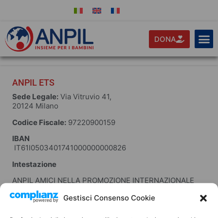
DONA
ANPIL ETS
Sede Legale:
Via Vitruvio 41,
20124 Milano
Codice Fiscale:
97220900159
IBAN
IT61I0503401741000000000826
Intestazione
ANPIL AMICI NELLA PROMOZIONE INTERNAZIONALE
LASALLIANA ETS
Gestisci Consenso Cookie
Conto corrente postale
42136200