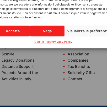
 fornire le migliori esperienze, utilizziamo tecnologie come i cookie per
orizzare e/o accedere alle informazioni del dispositivo. Il consenso a queste
nologie ci permetterà di elaborare dati come il comportamento di navigazione o 
ci su questo sito. Non acconsentire o ritirare il consenso può influire negativame
alcune caratteristiche e funzioni.
Accetta
Nega
Visualizza le preferen
Cookie Policy
Privacy Policy
upport Us
Our World
5xmille
Association
Legacy Donations
Companies
Distance Support
Tax Benefits
Projects Around the
Solidarity Gifts
Activities in Italy
Contact