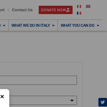
ort
Contact Us
DONATE NOW
D
WHAT WE DO IN ITALY
WHAT YOU CAN DO