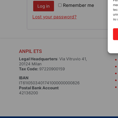
Per
Remember me
mem
Log in
tec
uni
Lost your password?
su 
ANPIL ETS
S
Legal Headquarters
: Via Vitruvio 41,
20124 Milan
Tax Code:
97220900159
IBAN
IT61I0503401741000000000826
Postal Bank Account
42136200