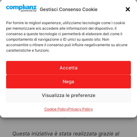
Gestisci Consenso Cookie
8.00 – 19.30 giorni feriali e sabato
10.00 – 12.30 domenica
Per fornire le migliori esperienze, utilizziamo tecnologie come i cookie
per memorizzare e/o accedere alle informazioni del dispositivo. Il
consenso a queste tecnologie ci permetterà di elaborare dati come il
L’ingresso è libero.
comportamento di navigazione o ID unici su questo sito. Non
acconsentire o ritirare il consenso può influire negativamente su alcune
caratteristiche e funzioni.
Per maggiori informazioni:
Accetta
segreteria@anpil.org
Nega
Tel: 026701633
Visualizza le preferenze
Cookie Policy
Privacy Policy
Questa iniziativa è stata realizzata grazie al