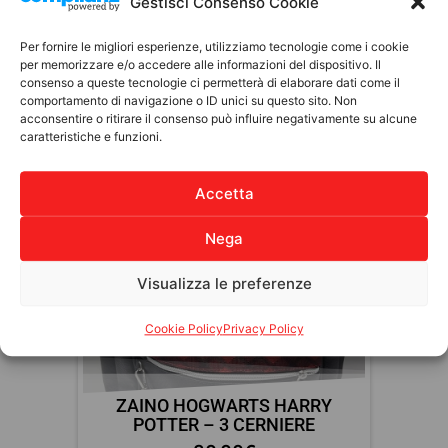
Gestisci Consenso Cookie
Add to cart
Per fornire le migliori esperienze, utilizziamo tecnologie come i cookie
per memorizzare e/o accedere alle informazioni del dispositivo. Il
consenso a queste tecnologie ci permetterà di elaborare dati come il
comportamento di navigazione o ID unici su questo sito. Non
acconsentire o ritirare il consenso può influire negativamente su alcune
Discover other products
caratteristiche e funzioni.
MATERIALE SCOLASTICO
Accetta
Nega
Visualizza le preferenze
Cookie Policy
Privacy Policy
ASTUCCIO TOMBOLINO –
SMEMORANDA