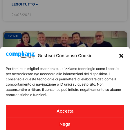
LEGGI TUTTO »
24/03/2021
EVENTI
Gestisci Consenso Cookie
Per fornire le migliori esperienze, utilizziamo tecnologie come i cookie
per memorizzare e/o accedere alle informazioni del dispositivo. Il
consenso a queste tecnologie ci permetterà di elaborare dati come il
comportamento di navigazione o ID unici su questo sito. Non
acconsentire o ritirare il consenso può influire negativamente su alcune
caratteristiche e funzioni.
#NonCiFermaNessuno
#NonCiFermaNessuno Il tour motivazionale promosso
Accetta
da Luca Abete ha fatto tappa all’Istituto Carmine Sylos
di BITONTO, per aiutare i giovani a credere in sé.
Nega
“Ognuno di noi