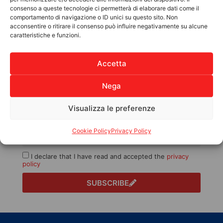
Support Us
Our World
consenso a queste tecnologie ci permetterà di elaborare dati come il
5xmille
Association
comportamento di navigazione o ID unici su questo sito. Non
acconsentire o ritirare il consenso può influire negativamente su alcune
Legacy Donations
Companies
caratteristiche e funzioni.
Distance Support
Tax Benefits
Projects Around the
Solidarity Gifts
Accetta
Activities in Italy
Contact
Nega
Subscribe to the Newsletter
Visualizza le preferenze
Cookie Policy
Privacy Policy
I declare that I have read and accepted the
privacy
policy
SUBSCRIBE