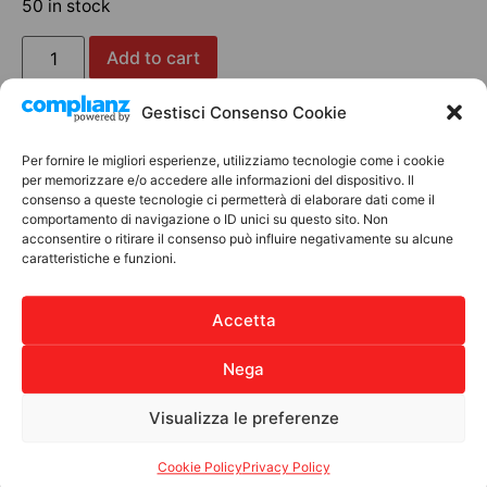
50 in stock
Add to cart
Gestisci Consenso Cookie
Per fornire le migliori esperienze, utilizziamo tecnologie come i cookie
Discover other products
per memorizzare e/o accedere alle informazioni del dispositivo. Il
consenso a queste tecnologie ci permetterà di elaborare dati come il
comportamento di navigazione o ID unici su questo sito. Non
BOMBONIERE SOLIDALI
acconsentire o ritirare il consenso può influire negativamente su alcune
caratteristiche e funzioni.
Accetta
Nega
Visualizza le preferenze
Bomboniere Solidali – Sacchetto
Cookie Policy
Privacy Policy
con ciondolo cuore Albero della