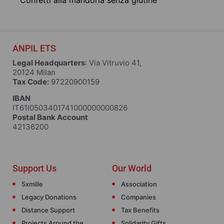
ANPIL ETS
Legal Headquarters
: Via Vitruvio 41,
20124 Milan
Tax Code:
97220900159
IBAN
IT61I0503401741000000000826
Postal Bank Account
42136200
Support Us
Our World
5xmille
Association
Legacy Donations
Companies
Distance Support
Tax Benefits
Projects Around the
Solidarity Gifts