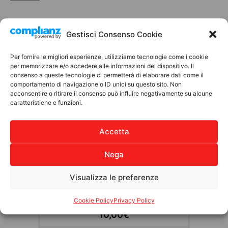
Gestisci Consenso Cookie
Discover other products
Per fornire le migliori esperienze, utilizziamo tecnologie come i cookie
per memorizzare e/o accedere alle informazioni del dispositivo. Il
BOMBONIERE SOLIDALI
consenso a queste tecnologie ci permetterà di elaborare dati come il
comportamento di navigazione o ID unici su questo sito. Non
acconsentire o ritirare il consenso può influire negativamente su alcune
caratteristiche e funzioni.
Accetta
Nega
Visualizza le preferenze
Bomboniere Solidali – Sacchetto
con ciondolo cuore Albero della
Vita
Cookie Policy
Privacy Policy
10,00
€