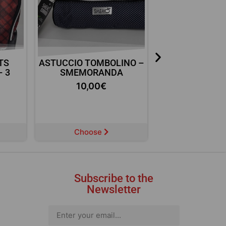
TS
ASTUCCIO TOMBOLINO –
ASTUCCIO O
– 3
SMEMORANDA
HARRY PO
10,00
€
10,00
Choose
Choose
Subscribe to the
Newsletter