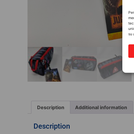
Per
mem
tec
uni
su 
Description
Additional information
MATERIALE SCOLASTICO
Description