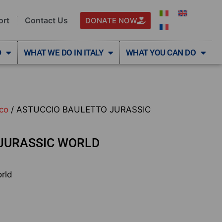
ort
Contact Us
DONATE NOW
D
WHAT WE DO IN ITALY
WHAT YOU CAN DO
ico
/ ASTUCCIO BAULETTO JURASSIC
JURASSIC WORLD
rld