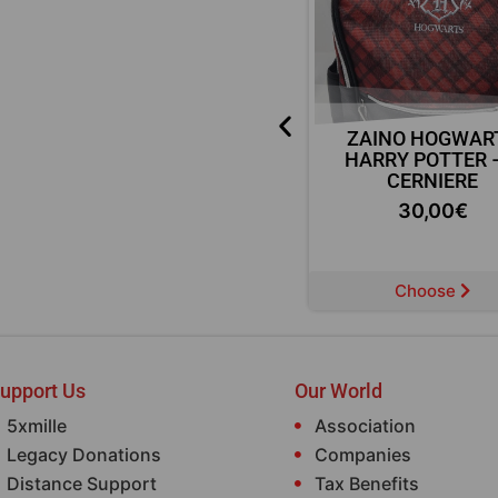
LD
ZAINO BATMAN – 3
ZAINO HOGWAR
CERNIERE
HARRY POTTER 
CERNIERE
25,00
€
30,00
€
Choose
Choose
upport Us
Our World
5xmille
Association
Legacy Donations
Companies
Distance Support
Tax Benefits