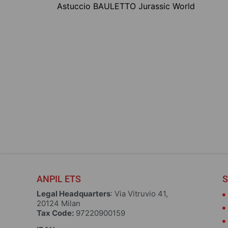
Astuccio BAULETTO Jurassic World
ZAINO JURASSIC WOR
– ESTENDIBILE
25,00
€
Choose
ANPIL ETS
S
Legal Headquarters
: Via Vitruvio 41,
20124 Milan
Tax Code:
97220900159