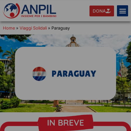
DONA
Home
»
Viaggi Solidali
»
Paraguay