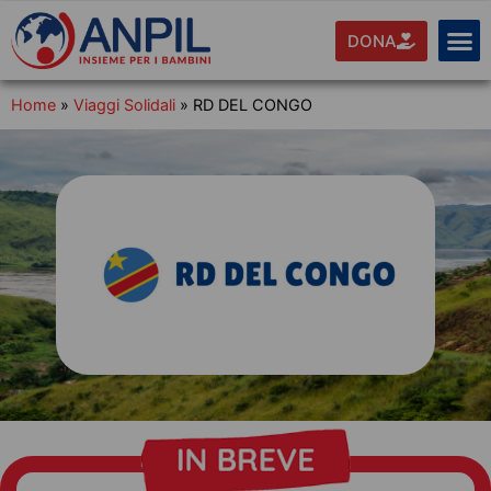
DONA
Home
»
Viaggi Solidali
»
RD DEL CONGO