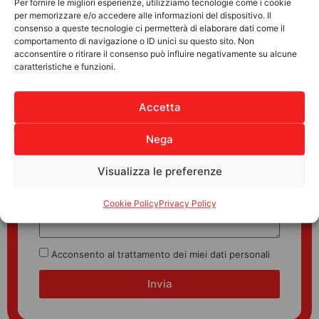
Richiedi maggiori informazioni
Per fornire le migliori esperienze, utilizziamo tecnologie come i cookie
per memorizzare e/o accedere alle informazioni del dispositivo. Il
consenso a queste tecnologie ci permetterà di elaborare dati come il
comportamento di navigazione o ID unici su questo sito. Non
acconsentire o ritirare il consenso può influire negativamente su alcune
caratteristiche e funzioni.
Accetta
Nega
Visualizza le preferenze
Cookie Policy
Privacy Policy
Acconsento al trattamento dei miei dati personali
Invia