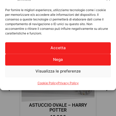
Add to cart
Per fornire le migliori esperienze, utilizziamo tecnologie come i cookie
per memorizzare e/o accedere alle informazioni del dispositivo. Il
consenso a queste tecnologie ci permetterà di elaborare dati come il
comportamento di navigazione o ID unici su questo sito. Non
acconsentire o ritirare il consenso può influire negativamente su alcune
caratteristiche e funzioni.
Discover other products
Accetta
MATERIALE SCOLASTICO
Nega
Visualizza le preferenze
Cookie Policy
Privacy Policy
ASTUCCIO OVALE – HARRY
POTTER