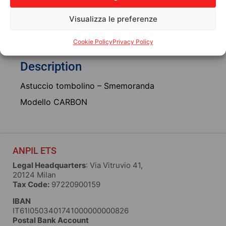
Visualizza le preferenze
Description
Additional information
Cookie Policy
Privacy Policy
Description
Astuccio tombolino – Smemoranda
Modello CARBON
ANPIL ETS
Legal Headquarters
: Via Vitruvio 41,
20124 Milan
Tax Code:
97220900159
IBAN
IT61I0503401741000000000826
Postal Bank Account