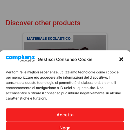
Discover other products
MATERIALE SCOLASTICO
Gestisci Consenso Cookie
Per fornire le migliori esperienze, utilizziamo tecnologie come i cookie
per memorizzare e/o accedere alle informazioni del dispositivo. Il
consenso a queste tecnologie ci permetterà di elaborare dati come il
comportamento di navigazione o ID unici su questo sito. Non
acconsentire o ritirare il consenso può influire negativamente su alcune
caratteristiche e funzioni.
ASTUCCIO OVALE – HARRY
POTTER
10,00
€
Accetta
Choose
Nega