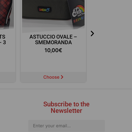
TS
ASTUCCIO OVALE –
ASTUCCIO BA
– 3
SMEMORANDA
JURASSIC 
10,00
€
15,00
Choose
Choose
Subscribe to the
Newsletter