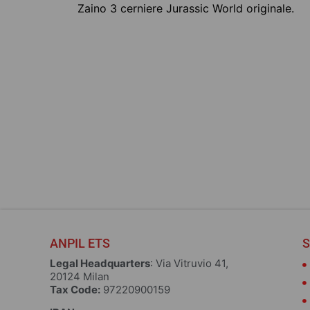
Zaino 3 cerniere Jurassic World originale.
ZAINO BATMAN – 3
CERNIERE
25,00
€
Choose
ANPIL ETS
S
Legal Headquarters
: Via Vitruvio 41,
20124 Milan
Tax Code:
97220900159