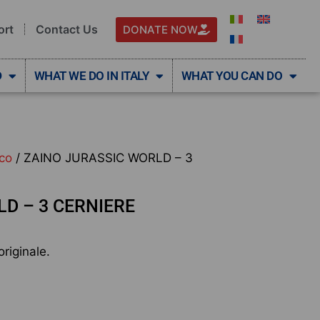
ort
Contact Us
DONATE NOW
D
WHAT WE DO IN ITALY
WHAT YOU CAN DO
ico
/ ZAINO JURASSIC WORLD – 3
D – 3 CERNIERE
riginale.