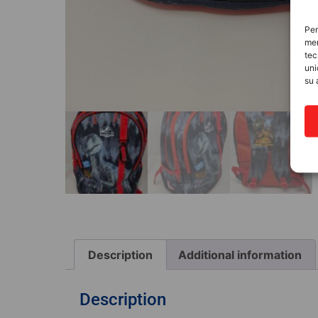
Per
mem
tec
uni
su 
Description
Additional information
MATERIALE SCOLASTICO
Description