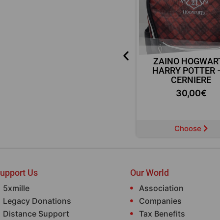
ZAINO POKEMON – 3
ZAINO HOGWAR
CERNIERE
HARRY POTTER 
CERNIERE
30,00
€
30,00
€
Choose
Choose
upport Us
Our World
5xmille
Association
Legacy Donations
Companies
Distance Support
Tax Benefits