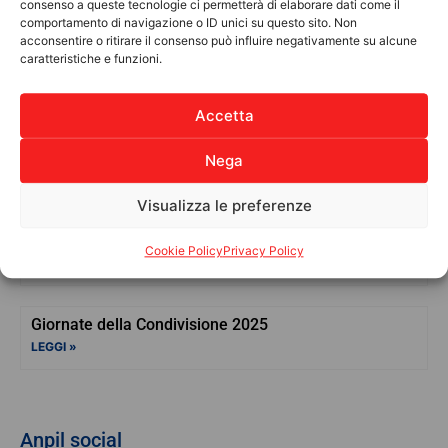
consenso a queste tecnologie ci permetterà di elaborare dati come il
comportamento di navigazione o ID unici su questo sito. Non
acconsentire o ritirare il consenso può influire negativamente su alcune
caratteristiche e funzioni.
Articoli Recenti
Accetta
Giornate della Condivisione – Due
giorni per fare la differenza
Nega
LEGGI »
Visualizza le preferenze
XXV Fiera Missionaria – Mille cuori, un solo battito
Cookie Policy
Privacy Policy
LEGGI »
Giornate della Condivisione 2025
LEGGI »
Anpil social