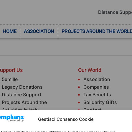
Distance Supp
HOME
ASSOCIATION
PROJECTS AROUND THE WORL
upport Us
Our World
5xmille
Association
Legacy Donations
Companies
Distance Support
Tax Benefits
Projects Around the
Solidarity Gifts
Activities in Italy
Contact
Gestisci Consenso Cookie