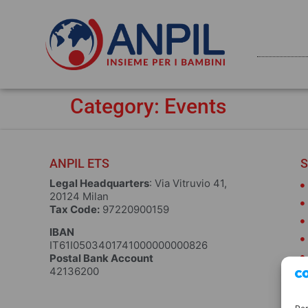
Category:
Events
ANPIL ETS
S
Legal Headquarters
: Via Vitruvio 41,
20124 Milan
Tax Code:
97220900159
IBAN
IT61I0503401741000000000826
Postal Bank Account
42136200