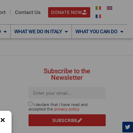
ort
Contact Us
DONATE NOW
D
WHAT WE DO IN ITALY
WHAT YOU CAN DO
Subscribe to the
Newsletter
I declare that I have read and
accepted the
privacy policy
SUBSCRIBE