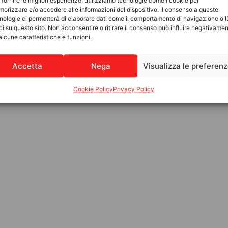
 fornire le migliori esperienze, utilizziamo tecnologie come i cookie per
orizzare e/o accedere alle informazioni del dispositivo. Il consenso a queste
nologie ci permetterà di elaborare dati come il comportamento di navigazione o 
ci su questo sito. Non acconsentire o ritirare il consenso può influire negativame
etweek
alcune caratteristiche e funzioni.
Accetta
Nega
Visualizza le preferen
Cookie Policy
Privacy Policy